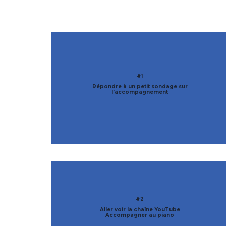
#1
Répondre à un petit sondage sur
l'accompagnement
#2
Aller voir la chaîne YouTube
Accompagner au piano